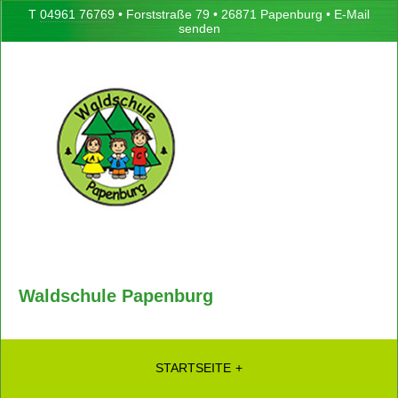
T
04961 76769
• Forststraße 79 • 26871 Papenburg •
E-Mail
senden
Waldschule Papenburg
STARTSEITE