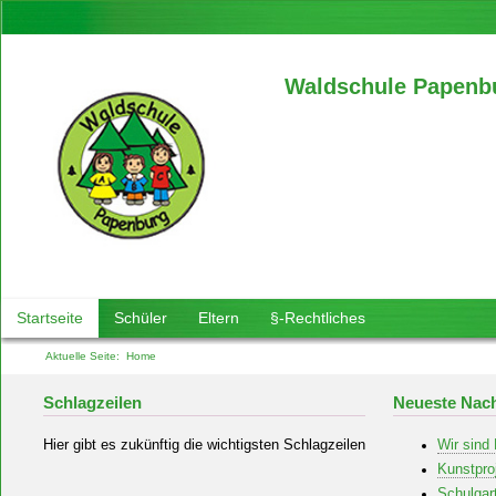
Waldschule Papenb
Startseite
Schüler
Eltern
§-Rechtliches
Aktuelle Seite:
Home
Schlagzeilen
Neueste Nach
Hier gibt es zukünftig die wichtigsten Schlagzeilen
Wir sind
Kunstpro
Schulgar