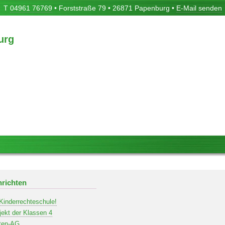
T
04961 76769
• Forststraße 79 • 26871 Papenburg •
E-Mail senden
urg
richten
 Kinderrechteschule!
jekt der Klassen 4
ten-AG